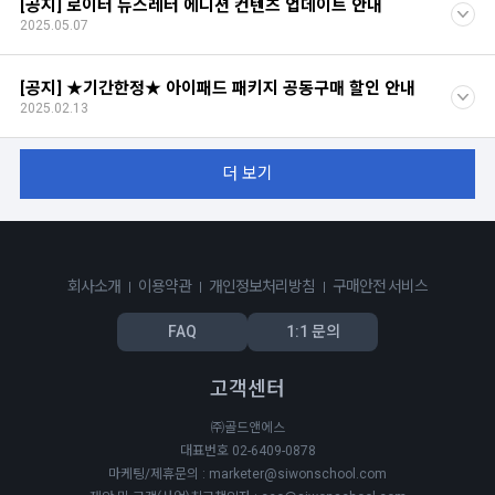
[공지] 로이터 뉴스레터 에디션 컨텐츠 업데이트 안내
2025.05.07
[공지] ★기간한정★ 아이패드 패키지 공동구매 할인 안내
2025.02.13
더 보기
회사소개
이용약관
개인정보처리방침
구매안전 서비스
FAQ
1:1 문의
고객센터
㈜골드앤에스
대표번호 02-6409-0878
마케팅/제휴문의 : marketer@siwonschool.com