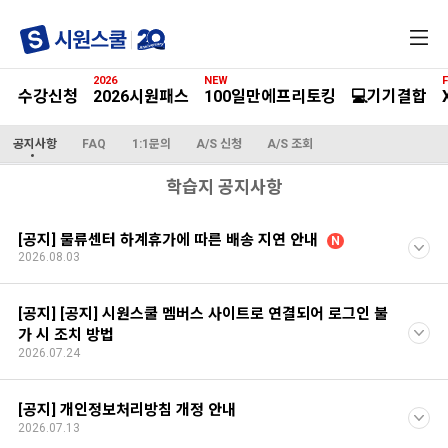
전
체
메
2026
NEW
F
뉴
수강신청
2026시원패스
100일만에프리토킹
💻기기결합
공지사항
FAQ
1:1문의
A/S 신청
A/S 조회
학습지 공지사항
[공지] 물류센터 하계휴가에 따른 배송 지연 안내
N
2026.08.03
[공지] [공지] 시원스쿨 멤버스 사이트로 연결되어 로그인 불
가 시 조치 방법
2026.07.24
[공지] 개인정보처리방침 개정 안내
2026.07.13