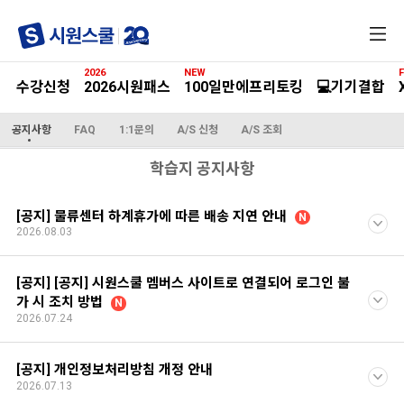
전
체
메
2026
NEW
F
뉴
수강신청
2026시원패스
100일만에프리토킹
💻기기결합
공지사항
FAQ
1:1문의
A/S 신청
A/S 조회
학습지 공지사항
[공지] 물류센터 하계휴가에 따른 배송 지연 안내
N
2026.08.03
[공지] [공지] 시원스쿨 멤버스 사이트로 연결되어 로그인 불
가 시 조치 방법
N
2026.07.24
[공지] 개인정보처리방침 개정 안내
2026.07.13