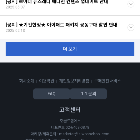
[공지] 로이터 뉴스레터 에디션 컨텐츠 업데이트 안내
2025.05.07
[공지] ★기간한정★ 아이패드 패키지 공동구매 할인 안내
2025.02.13
더 보기
회사소개
이용약관
개인정보처리방침
구매안전 서비스
FAQ
1:1 문의
고객센터
㈜골드앤에스
대표번호 02-6409-0878
마케팅/제휴문의 : marketer@siwonschool.com