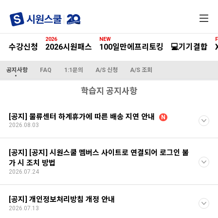
전
체
메
2026
NEW
F
뉴
수강신청
2026시원패스
100일만에프리토킹
💻기기결합
공지사항
FAQ
1:1문의
A/S 신청
A/S 조회
학습지 공지사항
[공지] 물류센터 하계휴가에 따른 배송 지연 안내
N
2026.08.03
[공지] [공지] 시원스쿨 멤버스 사이트로 연결되어 로그인 불
가 시 조치 방법
2026.07.24
[공지] 개인정보처리방침 개정 안내
2026.07.13