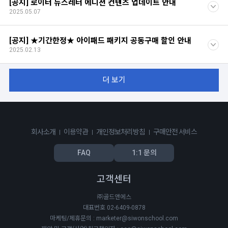
[공지] 로이터 뉴스레터 에디션 컨텐츠 업데이트 안내
2025.05.07
[공지] ★기간한정★ 아이패드 패키지 공동구매 할인 안내
2025.02.13
더 보기
회사소개
이용약관
개인정보처리방침
구매안전 서비스
FAQ
1:1 문의
고객센터
㈜골드앤에스
대표번호 02-6409-0878
마케팅/제휴문의 : marketer@siwonschool.com