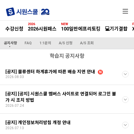
전
체
메
2026
NEW
F
뉴
수강신청
2026시원패스
100일만에프리토킹
💻기기결합
공지사항
FAQ
1:1문의
A/S 신청
A/S 조회
학습지 공지사항
[공지] 물류센터 하계휴가에 따른 배송 지연 안내
N
2026.08.03
[공지] [공지] 시원스쿨 멤버스 사이트로 연결되어 로그인 불
가 시 조치 방법
2026.07.24
[공지] 개인정보처리방침 개정 안내
2026.07.13