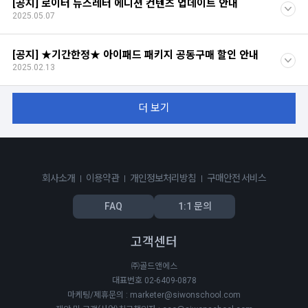
[공지] 로이터 뉴스레터 에디션 컨텐츠 업데이트 안내
2025.05.07
[공지] ★기간한정★ 아이패드 패키지 공동구매 할인 안내
2025.02.13
더 보기
회사소개
이용약관
개인정보처리방침
구매안전 서비스
FAQ
1:1 문의
고객센터
㈜골드앤에스
대표번호 02-6409-0878
마케팅/제휴문의 : marketer@siwonschool.com