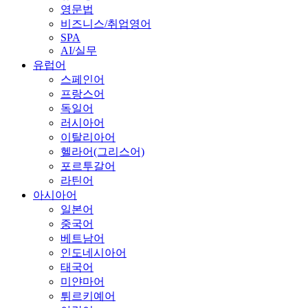
영문법
비즈니스/취업영어
SPA
AI/실무
유럽어
스페인어
프랑스어
독일어
러시아어
이탈리아어
헬라어(그리스어)
포르투갈어
라틴어
아시아어
일본어
중국어
베트남어
인도네시아어
태국어
미얀마어
튀르키예어