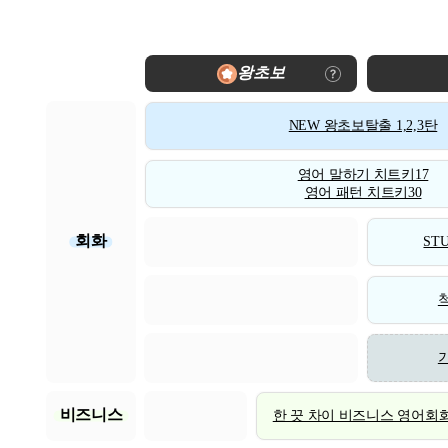
왕초보
NEW 왕초보탈출 1,2,3탄
영어 말하기 치트키17
영어 패턴 치트키30
회화
STU
비즈니스
한 끗 차이 비즈니스 영어회