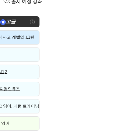
: 출시 예정 강좌
고급
사고 레벨업 1,2탄
1,2
디엄인유즈
 영어, 패턴 트레이닝
스 영어