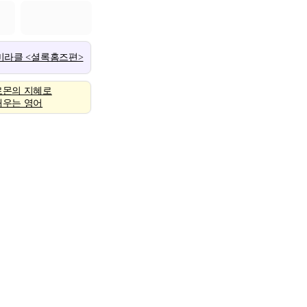
 미라클 <셜록홈즈편>
로몬의 지혜로
배우는 영어