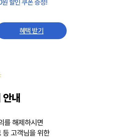
0원 할인 쿠폰 증정!
혜택 받기
 안내
동의를 해제하시면
보
등 고객님을 위한