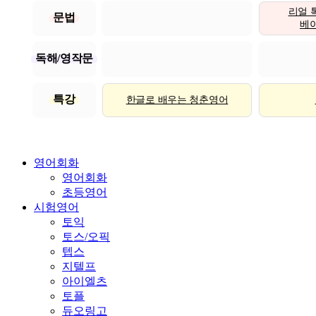
리얼 
문법
베이직
독해/영작문
특강
한글로 배우는 청춘영어
영어회화
영어회화
초등영어
시험영어
토익
토스/오픽
텝스
지텔프
아이엘츠
토플
듀오링고