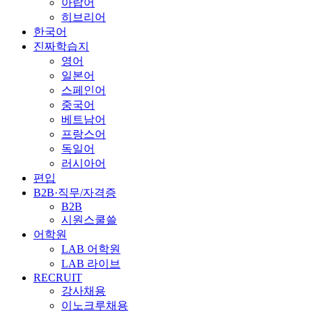
아랍어
히브리어
한국어
진짜학습지
영어
일본어
스페인어
중국어
베트남어
프랑스어
독일어
러시아어
편입
B2B·직무/자격증
B2B
시원스쿨쓸
어학원
LAB 어학원
LAB 라이브
RECRUIT
강사채용
이노크루채용