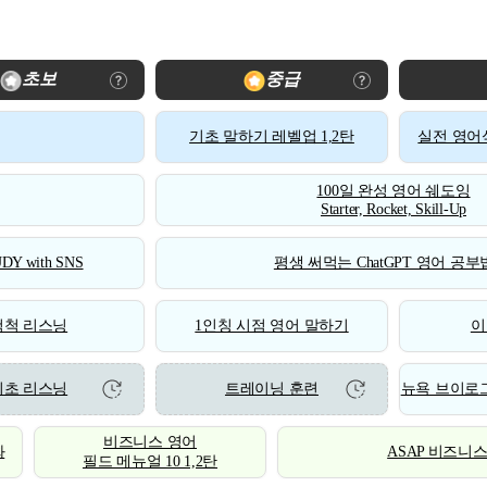
초보
중급
기초 말하기 레벨업 1,2탄
실전 영어식
100일 완성 영어 쉐도잉
Starter, Rocket, Skill-Up
DY with SNS
평생 써먹는 ChatGPT 영어 공부법
척척 리스닝
1인칭 시점 영어 말하기
이
기초 리스닝
트레이닝 훈련
뉴욕 브이로그
비즈니스 영어
화
ASAP 비즈니
필드 메뉴얼 10 1,2탄