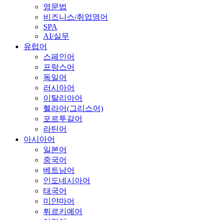
영문법
비즈니스/취업영어
SPA
AI/실무
유럽어
스페인어
프랑스어
독일어
러시아어
이탈리아어
헬라어(그리스어)
포르투갈어
라틴어
아시아어
일본어
중국어
베트남어
인도네시아어
태국어
미얀마어
튀르키예어