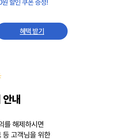
0원 할인 쿠폰 증정!
혜택 받기
 안내
동의를 해제하시면
보
등 고객님을 위한