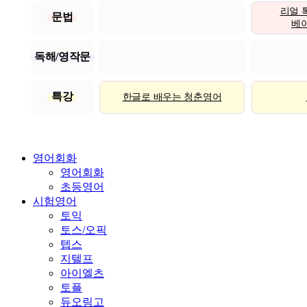
리얼 
문법
베이직
독해/영작문
특강
한글로 배우는 청춘영어
영어회화
영어회화
초등영어
시험영어
토익
토스/오픽
텝스
지텔프
아이엘츠
토플
듀오링고