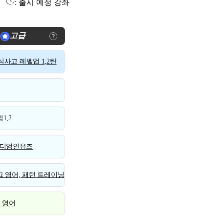
: 출시 예정 강좌
고급
사고 레벨업 1,2탄
1,2
디엄인유즈
 영어, 패턴 트레이닝
스 영어