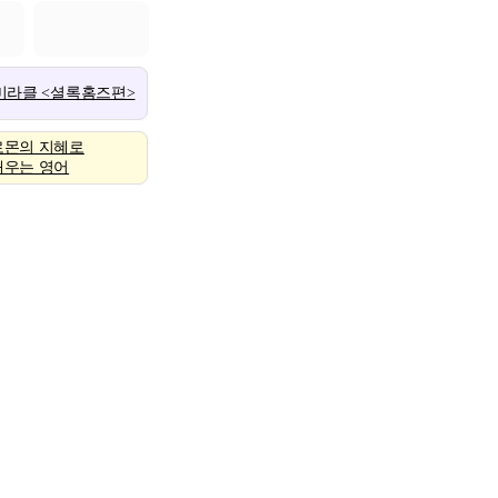
 미라클 <셜록홈즈편>
로몬의 지혜로
배우는 영어