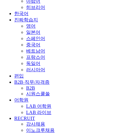
아랍어
히브리어
한국어
진짜학습지
영어
일본어
스페인어
중국어
베트남어
프랑스어
독일어
러시아어
편입
B2B·직무/자격증
B2B
시원스쿨쓸
어학원
LAB 어학원
LAB 라이브
RECRUIT
강사채용
이노크루채용