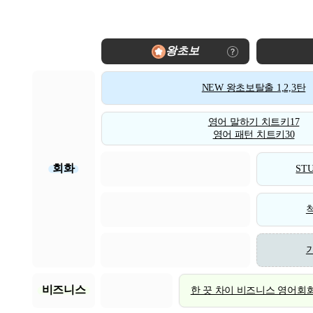
왕초보
NEW 왕초보탈출 1,2,3탄
영어 말하기 치트키17
영어 패턴 치트키30
회화
STU
비즈니스
한 끗 차이 비즈니스 영어회