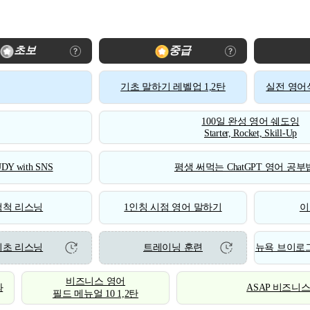
초보
중급
기초 말하기 레벨업 1,2탄
실전 영어식
100일 완성 영어 쉐도잉
Starter, Rocket, Skill-Up
DY with SNS
평생 써먹는 ChatGPT 영어 공부법
척척 리스닝
1인칭 시점 영어 말하기
이
기초 리스닝
트레이닝 훈련
뉴욕 브이로그
비즈니스 영어
화
ASAP 비즈니
필드 메뉴얼 10 1,2탄