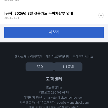
[공지] 2026년 8월 신용카드 무이자할부 안내
2025.03.31
더 보기
회사소개
이용약관
개인정보처리방침
구매안전 서비스
FAQ
1:1 문의
고객센터
㈜골드앤에스
대표번호 02-6409-0878
마케팅/제휴문의 : marketer@siwonschool.com
제안 및 고객(사업)최고책임자 : ceo@siwonschool.com
대표: 양홍걸 | 개인정보보호책임자: 최광철