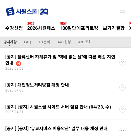
전
체
메
2026
NEW
F
뉴
수강신청
2026시원패스
100일만에프리토킹
💻기기결합
공지사항
FAQ
1:1문의
A/S 신청
A/S 조회
[공지] 물류센터 하계휴가 및 '택배 없는 날'에 따른 배송 지연
안내
N
2026.08.03
[공지] 개인정보처리방침 개정 안내
2026.07.06
[공지] [공지] 시원스쿨 사이트 서버 점검 안내 (04/23, 수)
2026.04.21
[공지] [공지] '유료서비스 이용약관' 일부 내용 개정 안내