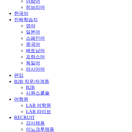
아랍어
히브리어
한국어
진짜학습지
영어
일본어
스페인어
중국어
베트남어
프랑스어
독일어
러시아어
편입
B2B·직무/자격증
B2B
시원스쿨쓸
어학원
LAB 어학원
LAB 라이브
RECRUIT
강사채용
이노크루채용