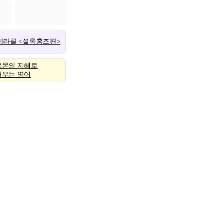
 미라클 <셜록홈즈편>
로몬의 지혜로
배우는 영어