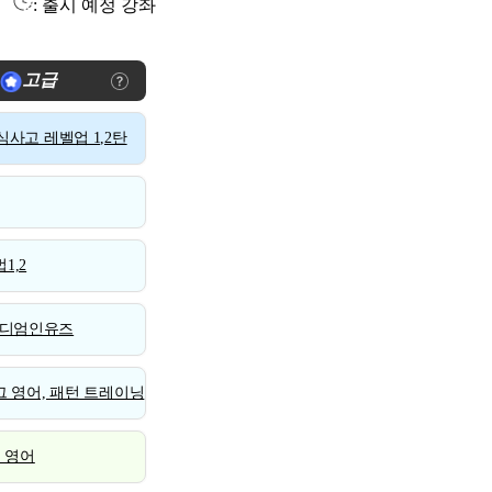
: 출시 예정 강좌
고급
사고 레벨업 1,2탄
1,2
디엄인유즈
 영어, 패턴 트레이닝
스 영어