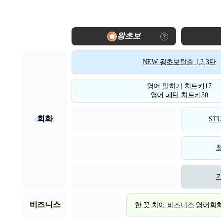
왕초보
NEW 왕초보탈출 1,2,3탄
영어 말하기 치트키17
영어 패턴 치트키30
회화
STU
비즈니스
한 끗 차이 비즈니스 영어회