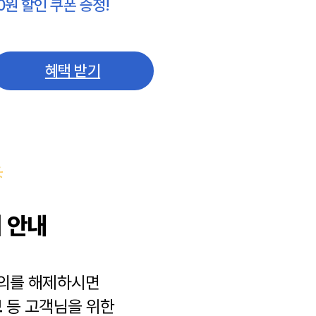
0원 할인 쿠폰 증정!
혜택 받기
 안내
동의를 해제하시면
보
등 고객님을 위한