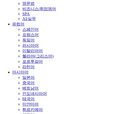
영문법
비즈니스/취업영어
SPA
AI/실무
유럽어
스페인어
프랑스어
독일어
러시아어
이탈리아어
헬라어(그리스어)
포르투갈어
라틴어
아시아어
일본어
중국어
베트남어
인도네시아어
태국어
미얀마어
튀르키예어