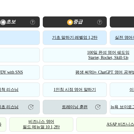
초보
중급
기초 말하기 레벨업 1,2탄
실전 영어식
100일 완성 영어 쉐도잉
Starter, Rocket, Skill-Up
DY with SNS
평생 써먹는 ChatGPT 영어 공부법
척척 리스닝
1인칭 시점 영어 말하기
이
기초 리스닝
트레이닝 훈련
뉴욕 브이로그
비즈니스 영어
화
ASAP 비즈니
필드 메뉴얼 10 1,2탄