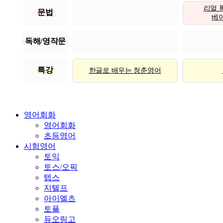
리얼 
문법
베이직
독해/영작문
특강
한글로 배우는 청춘영어
영어회화
영어회화
초등영어
시험영어
토익
토스/오픽
텝스
지텔프
아이엘츠
토플
듀오링고