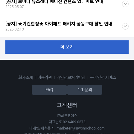
[공지] 로이터 뉴스레터 에디션 컨텐츠 업데이트 안내
2025.05.07
[공지] ★기간한정★ 아이패드 패키지 공동구매 할인 안내
2025.02.13
더 보기
회사소개
이용약관
개인정보처리방침
구매안전 서비스
FAQ
1:1 문의
고객센터
㈜골드앤에스
대표번호 02-6409-0878
마케팅/제휴문의 : marketer@siwonschool.com