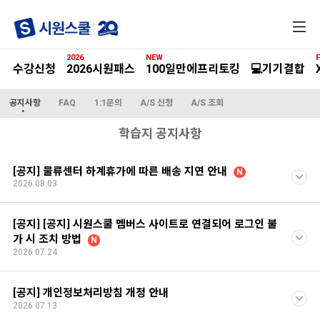
전
체
메
2026
NEW
F
뉴
수강신청
2026시원패스
100일만에프리토킹
💻기기결합
공지사항
FAQ
1:1문의
A/S 신청
A/S 조회
학습지 공지사항
[공지] 물류센터 하계휴가에 따른 배송 지연 안내
N
2026.08.03
[공지] [공지] 시원스쿨 멤버스 사이트로 연결되어 로그인 불
가 시 조치 방법
N
2026.07.24
[공지] 개인정보처리방침 개정 안내
2026.07.13