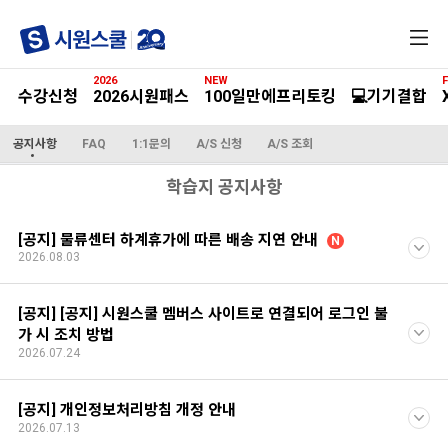
전
체
메
2026
NEW
F
뉴
수강신청
2026시원패스
100일만에프리토킹
💻기기결합
공지사항
FAQ
1:1문의
A/S 신청
A/S 조회
학습지 공지사항
[공지] 물류센터 하계휴가에 따른 배송 지연 안내
N
2026.08.03
[공지] [공지] 시원스쿨 멤버스 사이트로 연결되어 로그인 불
가 시 조치 방법
2026.07.24
[공지] 개인정보처리방침 개정 안내
2026.07.13