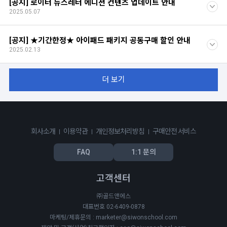
[공지] 로이터 뉴스레터 에디션 컨텐츠 업데이트 안내
2025.05.07
[공지] ★기간한정★ 아이패드 패키지 공동구매 할인 안내
2025.02.13
더 보기
회사소개
이용약관
개인정보처리방침
구매안전 서비스
FAQ
1:1 문의
고객센터
㈜골드앤에스
대표번호 02-6409-0878
마케팅/제휴문의 : marketer@siwonschool.com