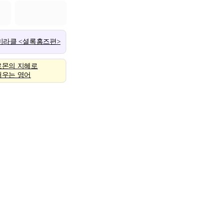
 미라클 <셜록홈즈편>
로몬의 지혜로
배우는 영어