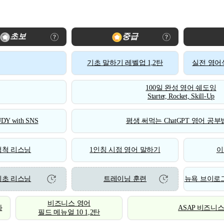
초보
중급
기초 말하기 레벨업 1,2탄
실전 영어식
100일 완성 영어 쉐도잉
Starter, Rocket, Skill-Up
DY with SNS
평생 써먹는 ChatGPT 영어 공부법
척척 리스닝
1인칭 시점 영어 말하기
이
기초 리스닝
트레이닝 훈련
뉴욕 브이로그
비즈니스 영어
화
ASAP 비즈니
필드 메뉴얼 10 1,2탄