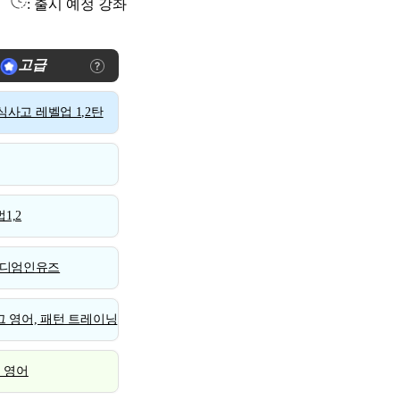
: 출시 예정 강좌
고급
사고 레벨업 1,2탄
1,2
디엄인유즈
 영어, 패턴 트레이닝
스 영어