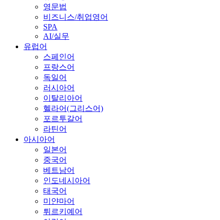
영문법
비즈니스/취업영어
SPA
AI/실무
유럽어
스페인어
프랑스어
독일어
러시아어
이탈리아어
헬라어(그리스어)
포르투갈어
라틴어
아시아어
일본어
중국어
베트남어
인도네시아어
태국어
미얀마어
튀르키예어