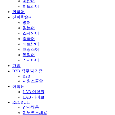
아랍어
히브리어
한국어
진짜학습지
영어
일본어
스페인어
중국어
베트남어
프랑스어
독일어
러시아어
편입
B2B·직무/자격증
B2B
시원스쿨쓸
어학원
LAB 어학원
LAB 라이브
RECRUIT
강사채용
이노크루채용