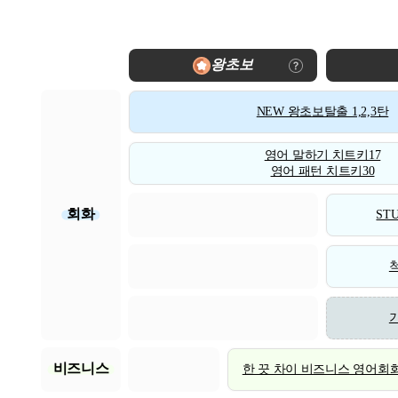
왕초보
NEW 왕초보탈출 1,2,3탄
영어 말하기 치트키17
영어 패턴 치트키30
회화
STU
비즈니스
한 끗 차이 비즈니스 영어회