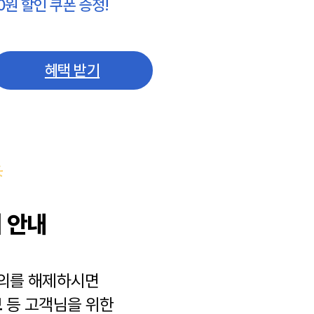
0원 할인 쿠폰 증정!
혜택 받기
 안내
동의를 해제하시면
보
등 고객님을 위한