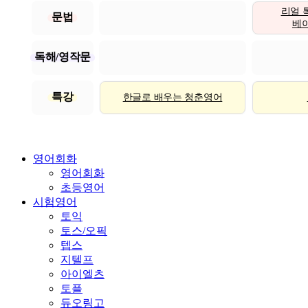
리얼 
문법
베이직
독해/영작문
특강
한글로 배우는 청춘영어
영어회화
영어회화
초등영어
시험영어
토익
토스/오픽
텝스
지텔프
아이엘츠
토플
듀오링고