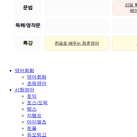
리얼 
문법
베이직
독해/영작문
특강
한글로 배우는 청춘영어
영어회화
영어회화
초등영어
시험영어
토익
토스/오픽
텝스
지텔프
아이엘츠
토플
듀오링고