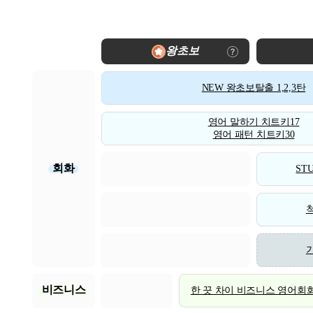
왕초보
NEW 왕초보탈출 1,2,3탄
영어 말하기 치트키17
영어 패턴 치트키30
회화
STU
비즈니스
한 끗 차이 비즈니스 영어회