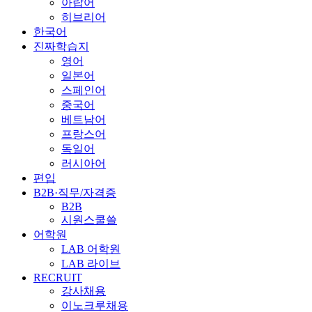
아랍어
히브리어
한국어
진짜학습지
영어
일본어
스페인어
중국어
베트남어
프랑스어
독일어
러시아어
편입
B2B·직무/자격증
B2B
시원스쿨쓸
어학원
LAB 어학원
LAB 라이브
RECRUIT
강사채용
이노크루채용