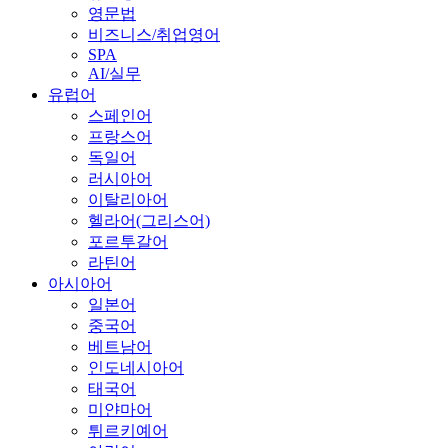
영문법
비즈니스/취업영어
SPA
AI/실무
유럽어
스페인어
프랑스어
독일어
러시아어
이탈리아어
헬라어(그리스어)
포르투갈어
라틴어
아시아어
일본어
중국어
베트남어
인도네시아어
태국어
미얀마어
튀르키예어