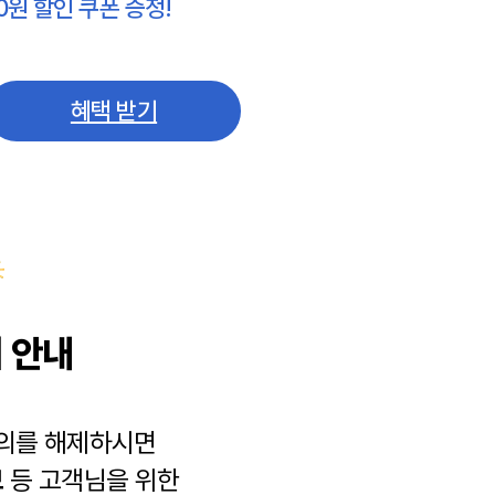
0원 할인 쿠폰 증정!
혜택 받기
 안내
동의를 해제하시면
보
등 고객님을 위한