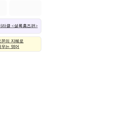
 미라클 <셜록홈즈편>
로몬의 지혜로
배우는 영어