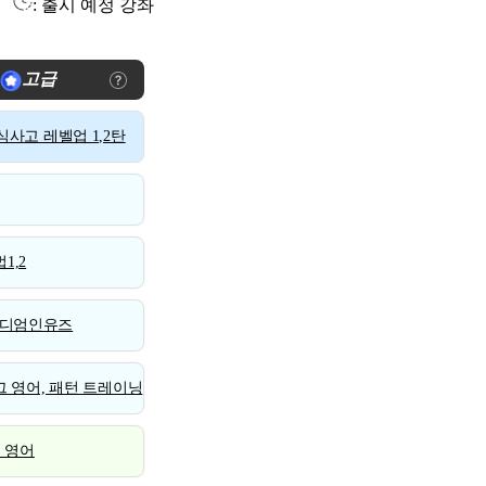
: 출시 예정 강좌
고급
사고 레벨업 1,2탄
1,2
디엄인유즈
 영어, 패턴 트레이닝
스 영어