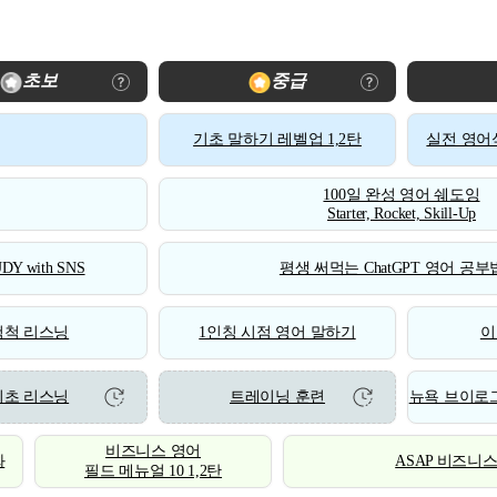
초보
중급
기초 말하기 레벨업 1,2탄
실전 영어식
100일 완성 영어 쉐도잉
Starter, Rocket, Skill-Up
DY with SNS
평생 써먹는 ChatGPT 영어 공부법
척척 리스닝
1인칭 시점 영어 말하기
이
기초 리스닝
트레이닝 훈련
뉴욕 브이로그
비즈니스 영어
화
ASAP 비즈니
필드 메뉴얼 10 1,2탄