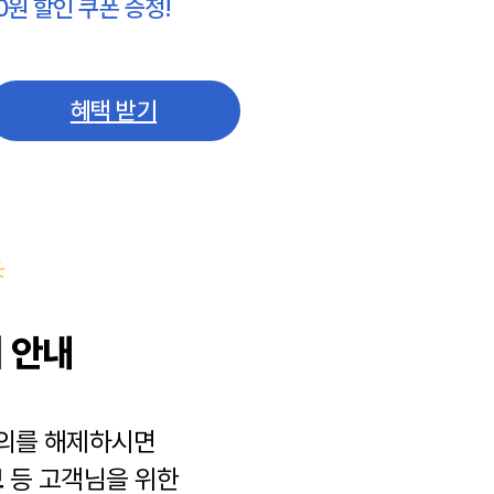
0원 할인 쿠폰 증정!
혜택 받기
 안내
동의를 해제하시면
보
등 고객님을 위한