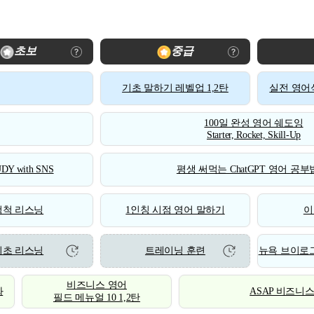
초보
중급
기초 말하기 레벨업 1,2탄
실전 영어식
100일 완성 영어 쉐도잉
Starter, Rocket, Skill-Up
DY with SNS
평생 써먹는 ChatGPT 영어 공부법
척척 리스닝
1인칭 시점 영어 말하기
이
기초 리스닝
트레이닝 훈련
뉴욕 브이로그
비즈니스 영어
화
ASAP 비즈니
필드 메뉴얼 10 1,2탄