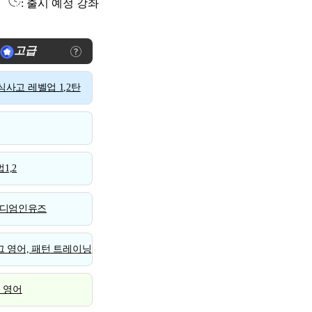
: 출시 예정 강좌
고급
사고 레벨업 1,2탄
1,2
디엄인유즈
 영어, 패턴 트레이닝
스 영어