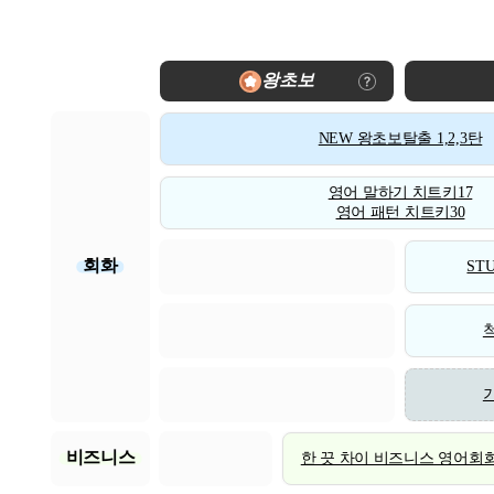
왕초보
NEW 왕초보탈출 1,2,3탄
영어 말하기 치트키17
영어 패턴 치트키30
회화
STU
비즈니스
한 끗 차이 비즈니스 영어회