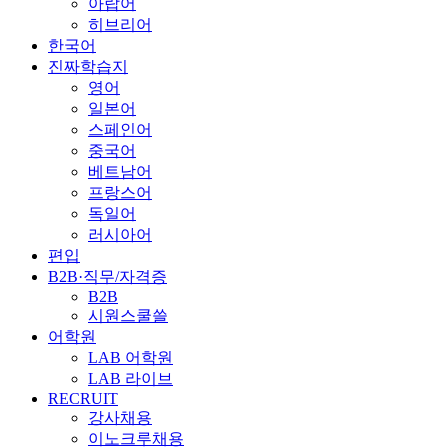
아랍어
히브리어
한국어
진짜학습지
영어
일본어
스페인어
중국어
베트남어
프랑스어
독일어
러시아어
편입
B2B·직무/자격증
B2B
시원스쿨쓸
어학원
LAB 어학원
LAB 라이브
RECRUIT
강사채용
이노크루채용