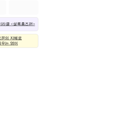
 미라클 <셜록홈즈편>
로몬의 지혜로
배우는 영어