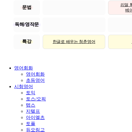
리얼 
문법
베이직
독해/영작문
특강
한글로 배우는 청춘영어
영어회화
영어회화
초등영어
시험영어
토익
토스/오픽
텝스
지텔프
아이엘츠
토플
듀오링고