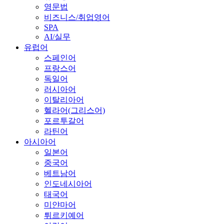
영문법
비즈니스/취업영어
SPA
AI/실무
유럽어
스페인어
프랑스어
독일어
러시아어
이탈리아어
헬라어(그리스어)
포르투갈어
라틴어
아시아어
일본어
중국어
베트남어
인도네시아어
태국어
미얀마어
튀르키예어