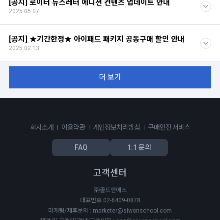
[공지] 로이터 뉴스레터 에디션 컨텐츠 업데이트 안내
2025.05.07
[공지] ★기간한정★ 아이패드 패키지 공동구매 할인 안내
2025.02.13
더 보기
회사소개
이용약관
개인정보처리방침
구매안전 서비스
FAQ
1:1 문의
고객센터
㈜골드앤에스
대표번호 02-6409-0878
마케팅/제휴문의 : marketer@siwonschool.com