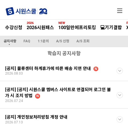
전
체
메
2026
NEW
F
뉴
수강신청
2026시원패스
100일만에프리토킹
💻기기결합
공지사항
FAQ
1:1문의
A/S 신청
A/S 조회
학습지 공지사항
[공지] 물류센터 하계휴가에 따른 배송 지연 안내
N
2026.08.03
[공지] [공지] 시원스쿨 멤버스 사이트로 연결되어 로그인 불
가 시 조치 방법
N
2026.07.24
[공지] 개인정보처리방침 개정 안내
2026.07.13