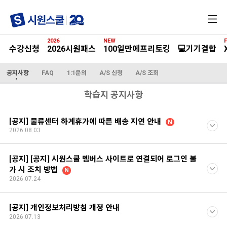
전
체
메
2026
NEW
F
뉴
수강신청
2026시원패스
100일만에프리토킹
💻기기결합
공지사항
FAQ
1:1문의
A/S 신청
A/S 조회
학습지 공지사항
[공지] 물류센터 하계휴가에 따른 배송 지연 안내
N
2026.08.03
[공지] [공지] 시원스쿨 멤버스 사이트로 연결되어 로그인 불
가 시 조치 방법
N
2026.07.24
[공지] 개인정보처리방침 개정 안내
2026.07.13