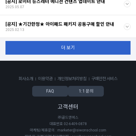
[공지] 로이터 뉴스레터 에디션 컨텐츠 업데이트 안내
2025.05.07
[공지] ★기간한정★ 아이패드 패키지 공동구매 할인 안내
2025.02.13
더 보기
회사소개
이용약관
개인정보처리방침
구매안전 서비스
FAQ
1:1 문의
고객센터
㈜골드앤에스
대표번호 02-6409-0878
마케팅/제휴문의 : marketer@siwonschool.com