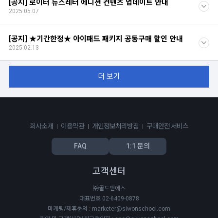
[공지] 로이터 뉴스레터 에디션 컨텐츠 업데이트 안내
2025.05.07
[공지] ★기간한정★ 아이패드 패키지 공동구매 할인 안내
2025.02.13
더 보기
회사소개
이용약관
개인정보처리방침
구매안전 서비스
FAQ
1:1 문의
고객센터
㈜골드앤에스
대표번호 02-6409-0878
마케팅/제휴문의 : marketer@siwonschool.com