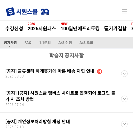
전
체
메
2026
NEW
F
뉴
수강신청
2026시원패스
100일만에프리토킹
💻기기결합
공지사항
FAQ
1:1문의
A/S 신청
A/S 조회
학습지 공지사항
[공지] 물류센터 하계휴가에 따른 배송 지연 안내
N
2026.08.03
[공지] [공지] 시원스쿨 멤버스 사이트로 연결되어 로그인 불
가 시 조치 방법
2026.07.24
[공지] 개인정보처리방침 개정 안내
2026.07.13