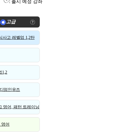
: 출시 예정 강좌
고급
사고 레벨업 1,2탄
1,2
디엄인유즈
 영어, 패턴 트레이닝
스 영어