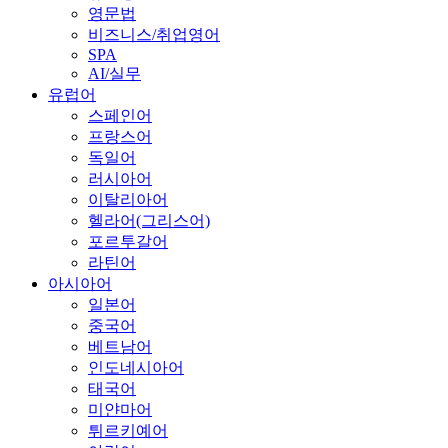
영문법
비즈니스/취업영어
SPA
AI/실무
유럽어
스페인어
프랑스어
독일어
러시아어
이탈리아어
헬라어(그리스어)
포르투갈어
라틴어
아시아어
일본어
중국어
베트남어
인도네시아어
태국어
미얀마어
튀르키예어