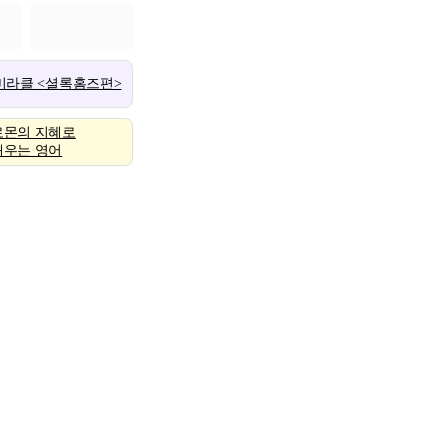
 미라클 <셜록홈즈편>
로몬의 지혜로
배우는 영어