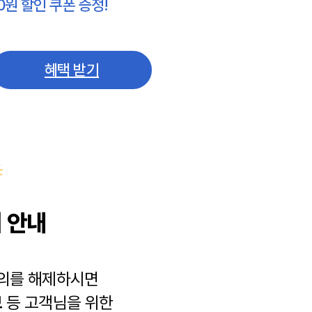
0원 할인 쿠폰 증정!
혜택 받기
 안내
동의를 해제하시면
보
등 고객님을 위한