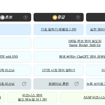
초보
중급
기초 말하기 레벨업 1,2탄
실전 영어식
100일 완성 영어 쉐도잉
Starter, Rocket, Skill-Up
DY with SNS
평생 써먹는 ChatGPT 영어 공부법
척척 리스닝
1인칭 시점 영어 말하기
이
기초 리스닝
트레이닝 훈련
뉴욕 브이로그
비즈니스 영어
화
ASAP 비즈니
필드 메뉴얼 10 1,2탄