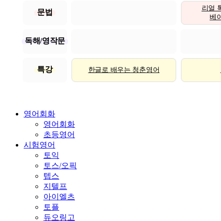
리얼 
문법
베이직
독해/영작문
특강
한글로 배우는 청춘영어
영어회화
영어회화
초등영어
시험영어
토익
토스/오픽
텝스
지텔프
아이엘츠
토플
듀오링고