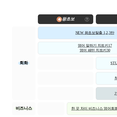
왕초보
NEW 왕초보탈출 1,2,3탄
영어 말하기 치트키17
영어 패턴 치트키30
회화
STU
비즈니스
한 끗 차이 비즈니스 영어회