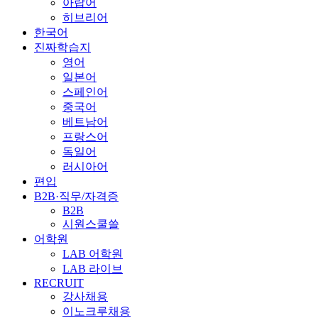
아랍어
히브리어
한국어
진짜학습지
영어
일본어
스페인어
중국어
베트남어
프랑스어
독일어
러시아어
편입
B2B·직무/자격증
B2B
시원스쿨쓸
어학원
LAB 어학원
LAB 라이브
RECRUIT
강사채용
이노크루채용