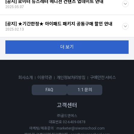
[공지] 로이터 뉴스레터 에디션 컨텐츠 업데이트 안내
2025.05.07
[공지] ★기간한정★ 아이패드 패키지 공동구매 할인 안내
2025.02.13
더 보기
회사소개
이용약관
개인정보처리방침
구매안전 서비스
FAQ
1:1 문의
고객센터
㈜골드앤에스
대표번호 02-6409-0878
마케팅/제휴문의 : marketer@siwonschool.com