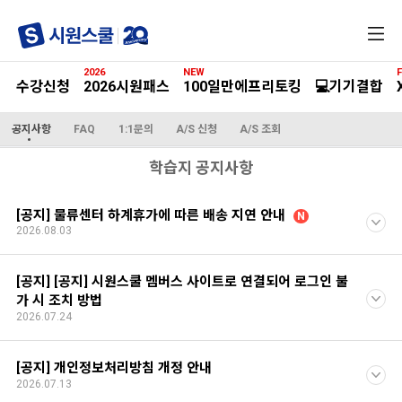
전
체
메
2026
NEW
F
뉴
수강신청
2026시원패스
100일만에프리토킹
💻기기결합
공지사항
FAQ
1:1문의
A/S 신청
A/S 조회
학습지 공지사항
[공지] 물류센터 하계휴가에 따른 배송 지연 안내
N
2026.08.03
[공지] [공지] 시원스쿨 멤버스 사이트로 연결되어 로그인 불
가 시 조치 방법
2026.07.24
[공지] 개인정보처리방침 개정 안내
2026.07.13