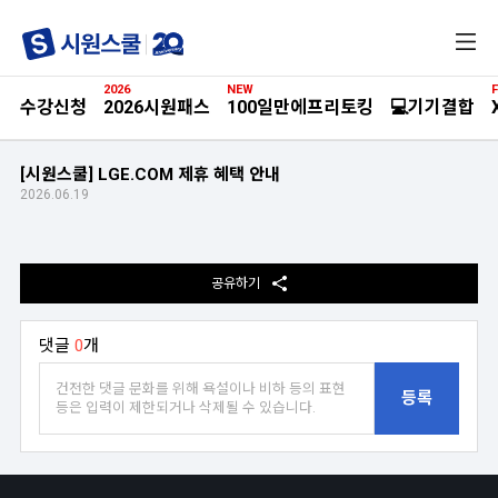
전
체
메
2026
NEW
F
뉴
수강신청
2026시원패스
100일만에프리토킹
💻기기결합
[시원스쿨] LGE.COM 제휴 혜택 안내
2026.06.19
공유하기
댓글
0
개
등록