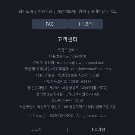
회사소개
이용약관
개인정보처리방침
구매안전 서비스
FAQ
1:1 문의
고객센터
㈜골드앤에스
대표번호 02-6409-0878
마케팅/제휴문의 : marketer@siwonschool.com
제안 및 고객(사업)최고책임자 : ceo@siwonschool.com
대표: 양홍걸 | 개인정보보호책임자: 최광철
사업자등록번호: 120-81-63837
통신판매번호: 제2021-서울영등포-0400호
[정보조회]
원격평생교육시설 : 남부교육지원청-414호
호스팅 제공자 : ㈜)KT
서울특별시 영등포구 영신로 166 영등포반도아이비밸리 7층, 8층
ⓒ Copyright SIWONSCHOOL All rights reserved
로그인
PC버전