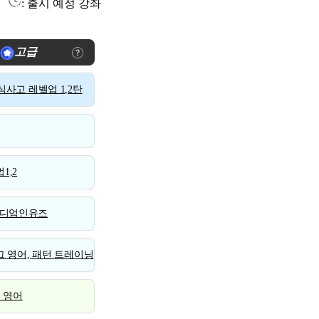
: 출시 예정 강좌
고급
사고 레벨업 1,2탄
1,2
디엄인유즈
 영어, 패턴 트레이닝
스 영어