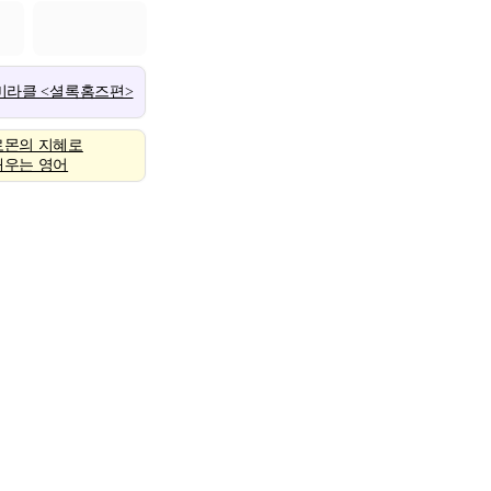
 미라클 <셜록홈즈편>
로몬의 지혜로
배우는 영어