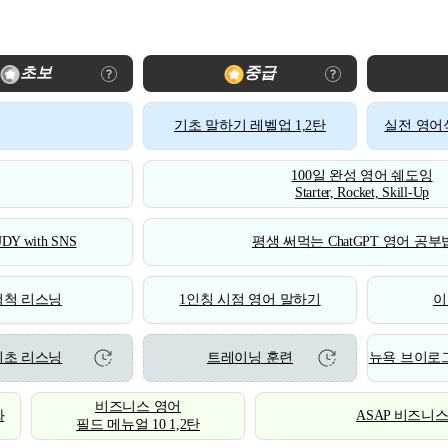
초보
중급
기초 말하기 레벨업 1,2탄
실전 영어식
100일 완성 영어 쉐도잉
Starter, Rocket, Skill-Up
DY with SNS
평생 써먹는 ChatGPT 영어 공부법
척척 리스닝
1인칭 시점 영어 말하기
이
기초 리스닝
트레이닝 훈련
뉴욕 브이로그
비즈니스 영어
화
ASAP 비즈니
필드 메뉴얼 10 1,2탄