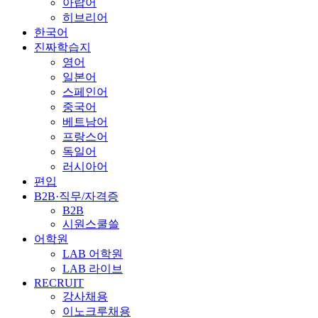
아랍어
히브리어
한국어
진짜학습지
영어
일본어
스페인어
중국어
베트남어
프랑스어
독일어
러시아어
편입
B2B·직무/자격증
B2B
시원스쿨쓸
어학원
LAB 어학원
LAB 라이브
RECRUIT
강사채용
이노크루채용