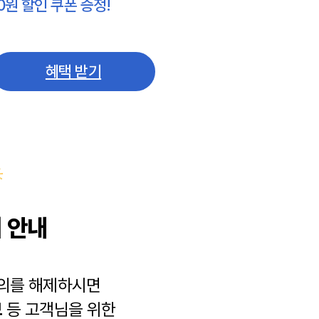
0원 할인 쿠폰 증정!
혜택 받기
 안내
동의를 해제하시면
보
등 고객님을 위한