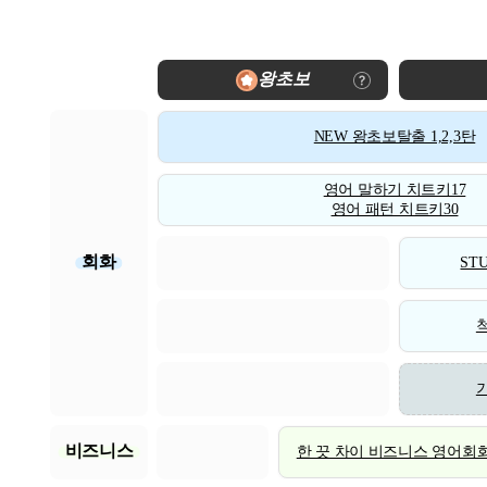
왕초보
NEW 왕초보탈출 1,2,3탄
영어 말하기 치트키17
영어 패턴 치트키30
회화
STU
비즈니스
한 끗 차이 비즈니스 영어회