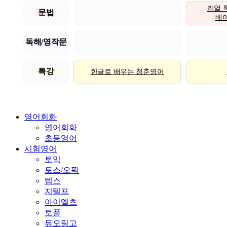
리얼 
문법
베이직
독해/영작문
특강
한글로 배우는 청춘영어
영어회화
영어회화
초등영어
시험영어
토익
토스/오픽
텝스
지텔프
아이엘츠
토플
듀오링고