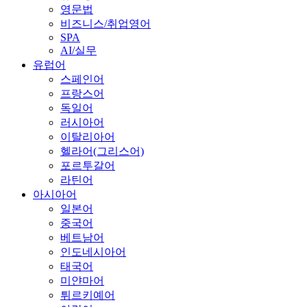
영문법
비즈니스/취업영어
SPA
AI/실무
유럽어
스페인어
프랑스어
독일어
러시아어
이탈리아어
헬라어(그리스어)
포르투갈어
라틴어
아시아어
일본어
중국어
베트남어
인도네시아어
태국어
미얀마어
튀르키예어