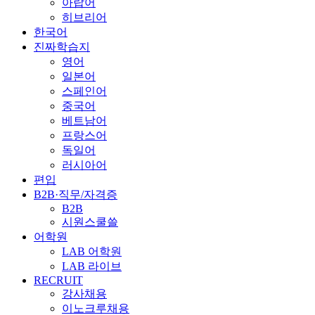
아랍어
히브리어
한국어
진짜학습지
영어
일본어
스페인어
중국어
베트남어
프랑스어
독일어
러시아어
편입
B2B·직무/자격증
B2B
시원스쿨쓸
어학원
LAB 어학원
LAB 라이브
RECRUIT
강사채용
이노크루채용