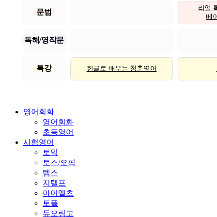
리얼 
문법
베이직
독해/영작문
특강
한글로 배우는 청춘영어
영어회화
영어회화
초등영어
시험영어
토익
토스/오픽
텝스
지텔프
아이엘츠
토플
듀오링고