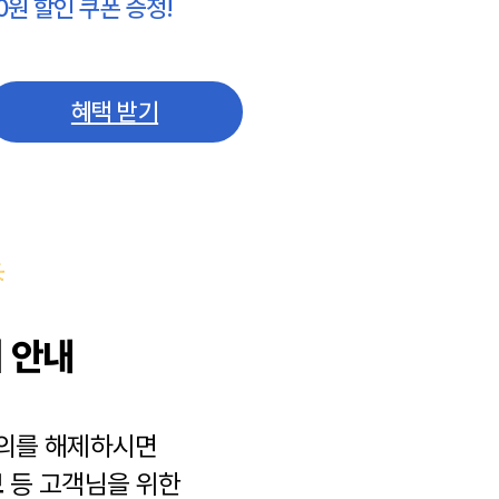
0원 할인 쿠폰 증정!
혜택 받기
 안내
동의를 해제하시면
보
등 고객님을 위한