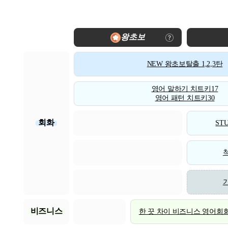
왕초보
NEW 왕초보탈출 1,2,3탄
영어 말하기 치트키17
영어 패턴 치트키30
회화
STU
비즈니스
한 끗 차이 비즈니스 영어회