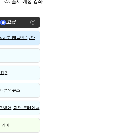
: 출시 예정 강좌
고급
사고 레벨업 1,2탄
1,2
디엄인유즈
 영어, 패턴 트레이닝
스 영어