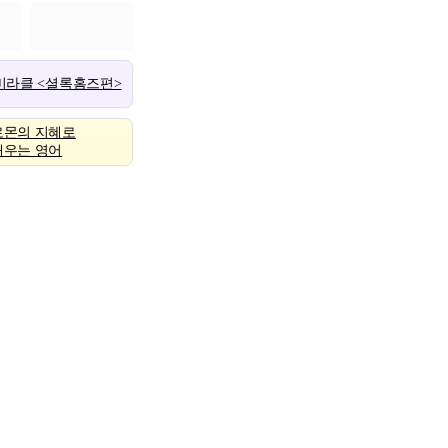
 미라클 <셜록홈즈편>
로몬의 지혜로
배우는 영어