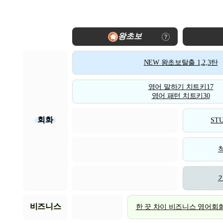
왕초보
NEW 왕초보탈출 1,2,3탄
영어 말하기 치트키17
영어 패턴 치트키30
회화
STU
비즈니스
한 끗 차이 비즈니스 영어회