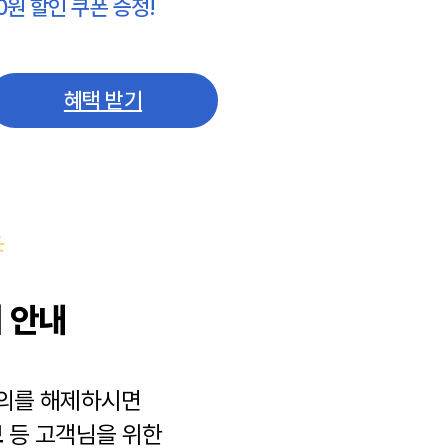
0원 할인 쿠폰 증정!
혜택 받기
 안내
동의를 해제하시면
보
등 고객님을 위한