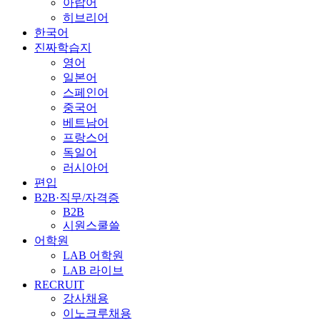
아랍어
히브리어
한국어
진짜학습지
영어
일본어
스페인어
중국어
베트남어
프랑스어
독일어
러시아어
편입
B2B·직무/자격증
B2B
시원스쿨쓸
어학원
LAB 어학원
LAB 라이브
RECRUIT
강사채용
이노크루채용