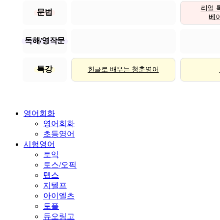
리얼 
문법
베이직
독해/영작문
특강
한글로 배우는 청춘영어
영어회화
영어회화
초등영어
시험영어
토익
토스/오픽
텝스
지텔프
아이엘츠
토플
듀오링고