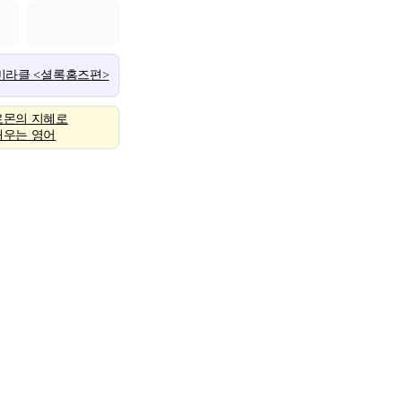
 미라클 <셜록홈즈편>
로몬의 지혜로
배우는 영어