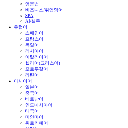
영문법
비즈니스/취업영어
SPA
AI/실무
유럽어
스페인어
프랑스어
독일어
러시아어
이탈리아어
헬라어(그리스어)
포르투갈어
라틴어
아시아어
일본어
중국어
베트남어
인도네시아어
태국어
미얀마어
튀르키예어