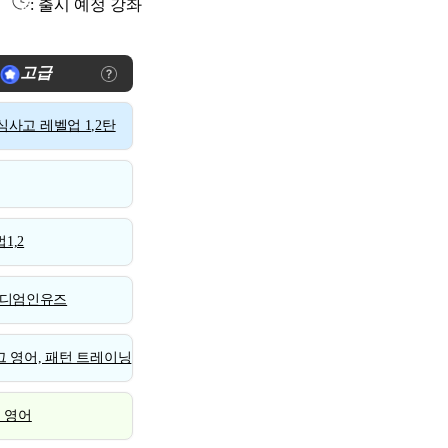
: 출시 예정 강좌
고급
사고 레벨업 1,2탄
1,2
디엄인유즈
 영어, 패턴 트레이닝
스 영어