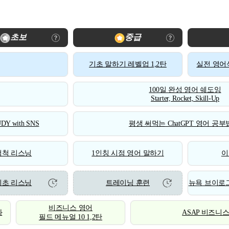
초보
중급
기초 말하기 레벨업 1,2탄
실전 영어식
100일 완성 영어 쉐도잉
Starter, Rocket, Skill-Up
DY with SNS
평생 써먹는 ChatGPT 영어 공부법
척척 리스닝
1인칭 시점 영어 말하기
이
기초 리스닝
트레이닝 훈련
뉴욕 브이로그
비즈니스 영어
화
ASAP 비즈니
필드 메뉴얼 10 1,2탄