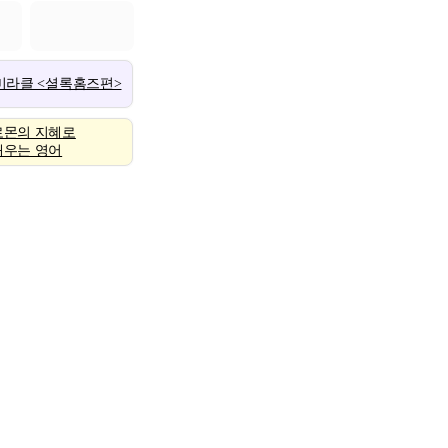
 미라클 <셜록홈즈편>
로몬의 지혜로
배우는 영어