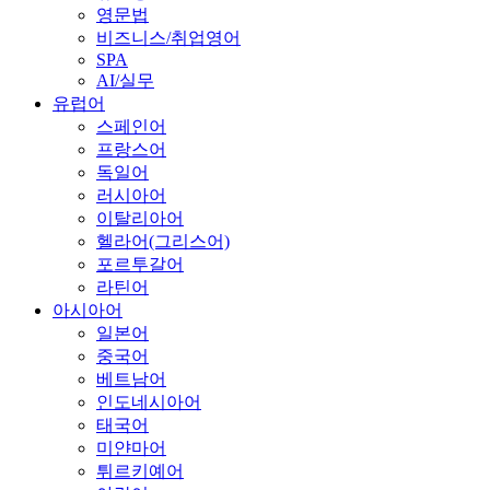
영문법
비즈니스/취업영어
SPA
AI/실무
유럽어
스페인어
프랑스어
독일어
러시아어
이탈리아어
헬라어(그리스어)
포르투갈어
라틴어
아시아어
일본어
중국어
베트남어
인도네시아어
태국어
미얀마어
튀르키예어