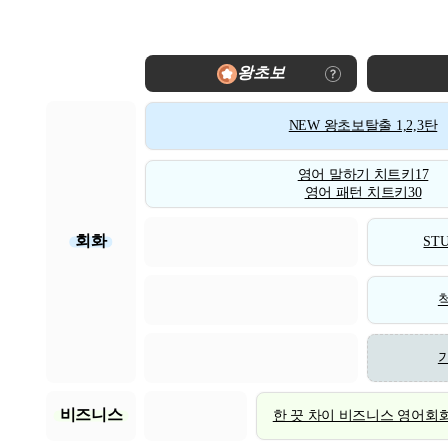
왕초보
NEW 왕초보탈출 1,2,3탄
영어 말하기 치트키17
영어 패턴 치트키30
회화
STU
비즈니스
한 끗 차이 비즈니스 영어회