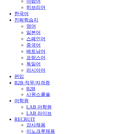
아랍어
히브리어
한국어
진짜학습지
영어
일본어
스페인어
중국어
베트남어
프랑스어
독일어
러시아어
편입
B2B·직무/자격증
B2B
시원스쿨쓸
어학원
LAB 어학원
LAB 라이브
RECRUIT
강사채용
이노크루채용