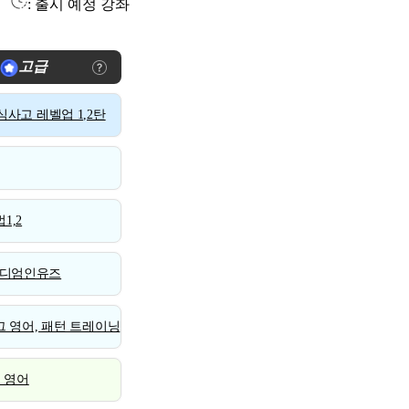
: 출시 예정 강좌
고급
사고 레벨업 1,2탄
1,2
디엄인유즈
 영어, 패턴 트레이닝
스 영어