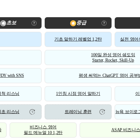
초보
중급
기초 말하기 레벨업 1,2탄
실전 영어식
100일 완성 영어 쉐도잉
Starter, Rocket, Skill-Up
DY with SNS
평생 써먹는 ChatGPT 영어 공부법
척척 리스닝
1인칭 시점 영어 말하기
이
기초 리스닝
트레이닝 훈련
뉴욕 브이로그
비즈니스 영어
화
ASAP 비즈니
필드 메뉴얼 10 1,2탄