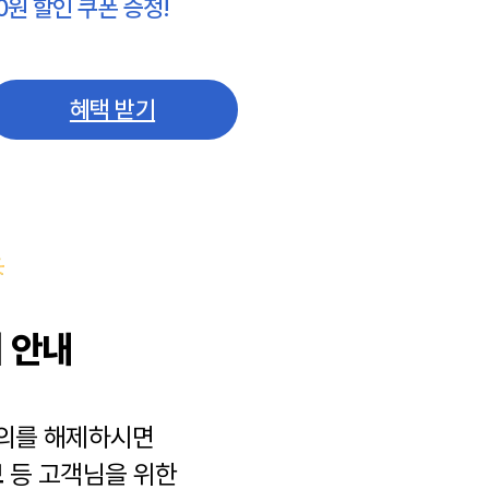
0원 할인 쿠폰 증정!
혜택 받기
 안내
동의를 해제하시면
보
등 고객님을 위한