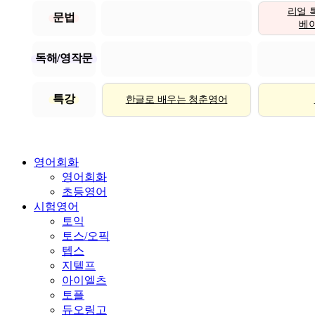
리얼 
문법
베이직
독해/영작문
특강
한글로 배우는 청춘영어
영어회화
영어회화
초등영어
시험영어
토익
토스/오픽
텝스
지텔프
아이엘츠
토플
듀오링고