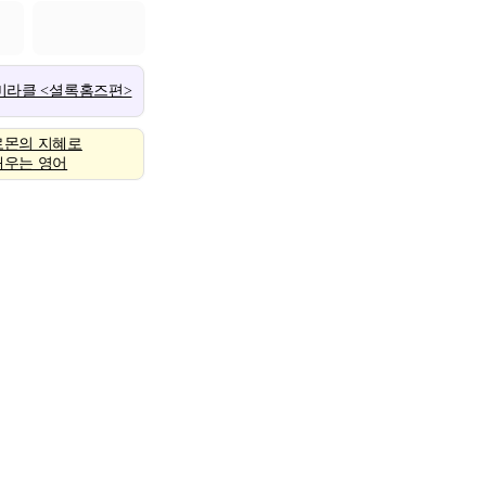
 미라클 <셜록홈즈편>
로몬의 지혜로
배우는 영어