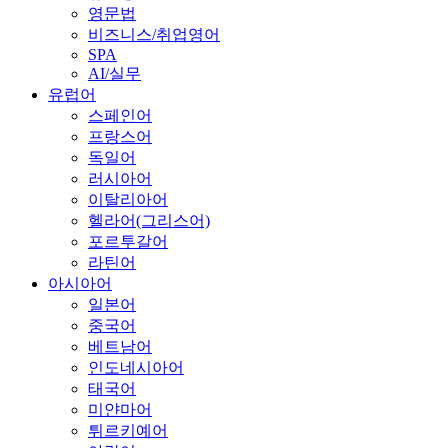
영문법
비즈니스/취업영어
SPA
AI/실무
유럽어
스페인어
프랑스어
독일어
러시아어
이탈리아어
헬라어(그리스어)
포르투갈어
라틴어
아시아어
일본어
중국어
베트남어
인도네시아어
태국어
미얀마어
튀르키예어