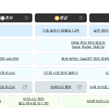
초보
중급
기초 말하기 레벨업 1,2탄
실전 영어식
100일 완성 영어 쉐도잉
Starter, Rocket, Skill-Up
DY with SNS
평생 써먹는 ChatGPT 영어 공부법
척척 리스닝
1인칭 시점 영어 말하기
이
기초 리스닝
트레이닝 훈련
뉴욕 브이로그
비즈니스 영어
화
ASAP 비즈니
필드 메뉴얼 10 1,2탄