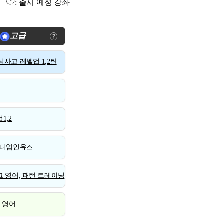
: 출시 예정 강좌
고급
사고 레벨업 1,2탄
1,2
디엄인유즈
 영어, 패턴 트레이닝
스 영어