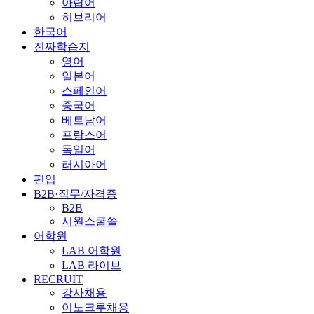
아랍어
히브리어
한국어
진짜학습지
영어
일본어
스페인어
중국어
베트남어
프랑스어
독일어
러시아어
편입
B2B·직무/자격증
B2B
시원스쿨쓸
어학원
LAB 어학원
LAB 라이브
RECRUIT
강사채용
이노크루채용