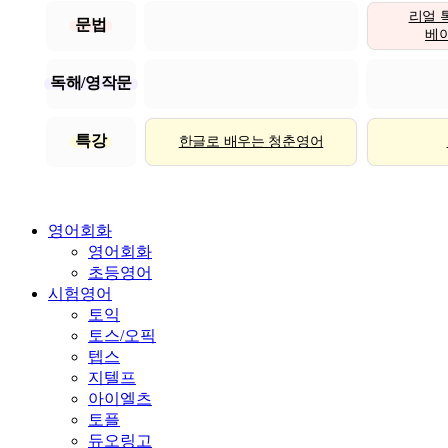
리얼 
문법
베이직
독해/영작문
특강
한글로 배우는 청춘영어
영어회화
영어회화
초등영어
시험영어
토익
토스/오픽
텝스
지텔프
아이엘츠
토플
듀오링고