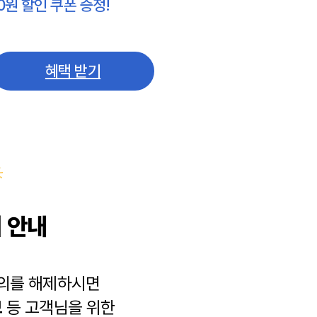
0원 할인 쿠폰 증정!
혜택 받기
 안내
동의를 해제하시면
보
등 고객님을 위한