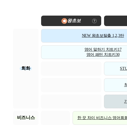
왕초보
NEW 왕초보탈출 1,2,3탄
영어 말하기 치트키17
영어 패턴 치트키30
회화
STU
비즈니스
한 끗 차이 비즈니스 영어회