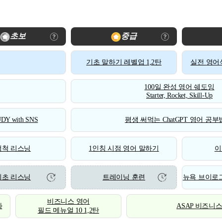
초보
중급
기초 말하기 레벨업 1,2탄
실전 영어식
100일 완성 영어 쉐도잉
Starter, Rocket, Skill-Up
DY with SNS
평생 써먹는 ChatGPT 영어 공부법
척척 리스닝
1인칭 시점 영어 말하기
이
기초 리스닝
트레이닝 훈련
뉴욕 브이로그
비즈니스 영어
화
ASAP 비즈니
필드 메뉴얼 10 1,2탄