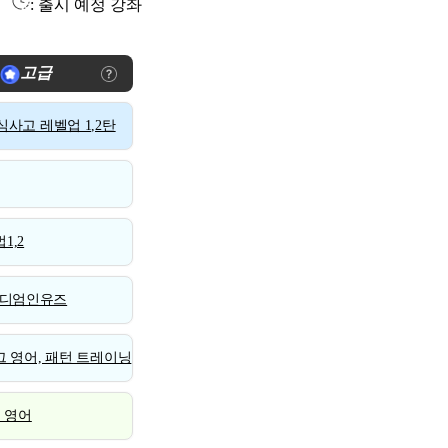
: 출시 예정 강좌
고급
사고 레벨업 1,2탄
1,2
디엄인유즈
 영어, 패턴 트레이닝
스 영어