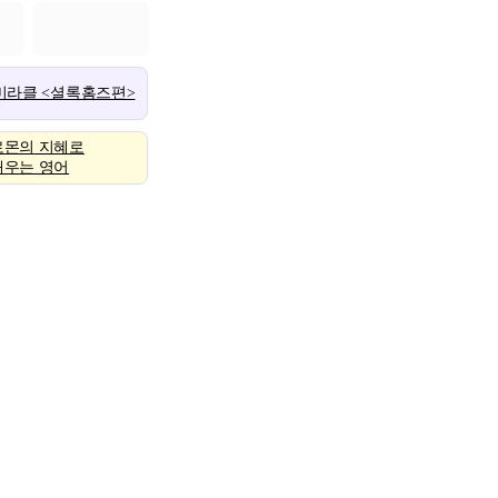
 미라클 <셜록홈즈편>
로몬의 지혜로
배우는 영어