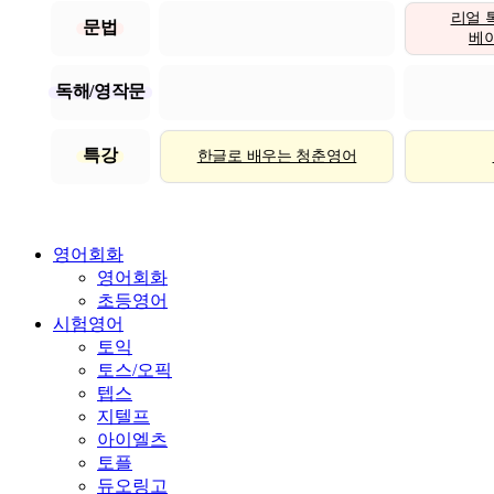
리얼 
문법
베이직
독해/영작문
특강
한글로 배우는 청춘영어
영어회화
영어회화
초등영어
시험영어
토익
토스/오픽
텝스
지텔프
아이엘츠
토플
듀오링고