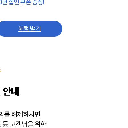
0원 할인 쿠폰 증정!
혜택 받기
 안내
동의를 해제하시면
보
등 고객님을 위한