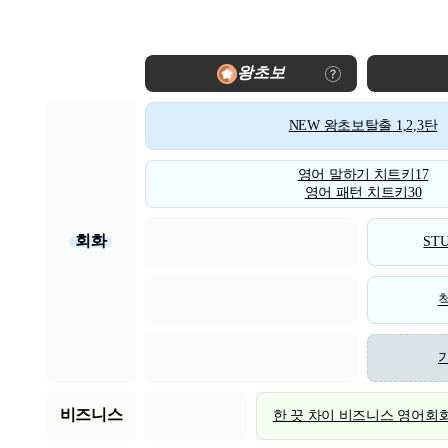
왕초보
NEW 왕초보탈출 1,2,3탄
영어 말하기 치트키17
영어 패턴 치트키30
회화
STU
비즈니스
한 끗 차이 비즈니스 영어회