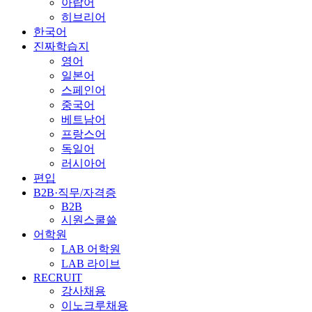
아랍어
히브리어
한국어
진짜학습지
영어
일본어
스페인어
중국어
베트남어
프랑스어
독일어
러시아어
편입
B2B·직무/자격증
B2B
시원스쿨쓸
어학원
LAB 어학원
LAB 라이브
RECRUIT
강사채용
이노크루채용