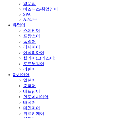
영문법
비즈니스/취업영어
SPA
AI/실무
유럽어
스페인어
프랑스어
독일어
러시아어
이탈리아어
헬라어(그리스어)
포르투갈어
라틴어
아시아어
일본어
중국어
베트남어
인도네시아어
태국어
미얀마어
튀르키예어