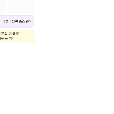
 미라클 <셜록홈즈편>
로몬의 지혜로
배우는 영어