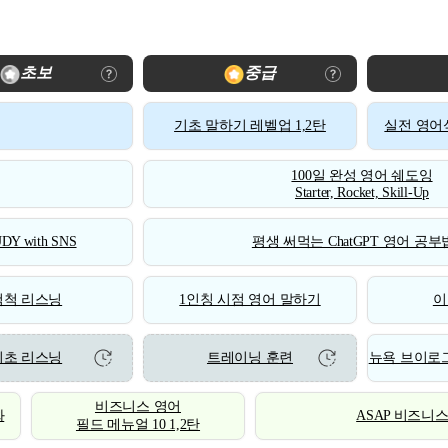
초보
중급
기초 말하기 레벨업 1,2탄
실전 영어식
100일 완성 영어 쉐도잉
Starter, Rocket, Skill-Up
DY with SNS
평생 써먹는 ChatGPT 영어 공부법
척척 리스닝
1인칭 시점 영어 말하기
이
기초 리스닝
트레이닝 훈련
뉴욕 브이로그
비즈니스 영어
화
ASAP 비즈니
필드 메뉴얼 10 1,2탄