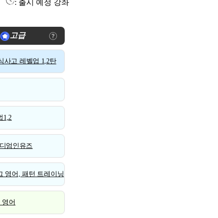
: 출시 예정 강좌
고급
사고 레벨업 1,2탄
1,2
디엄인유즈
 영어, 패턴 트레이닝
스 영어