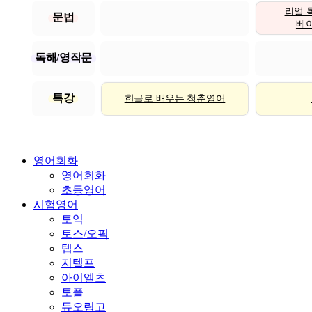
리얼 
문법
베이직
독해/영작문
특강
한글로 배우는 청춘영어
영어회화
영어회화
초등영어
시험영어
토익
토스/오픽
텝스
지텔프
아이엘츠
토플
듀오링고