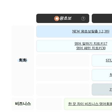
왕초보
NEW 왕초보탈출 1,2,3탄
영어 말하기 치트키17
영어 패턴 치트키30
회화
STU
비즈니스
한 끗 차이 비즈니스 영어회