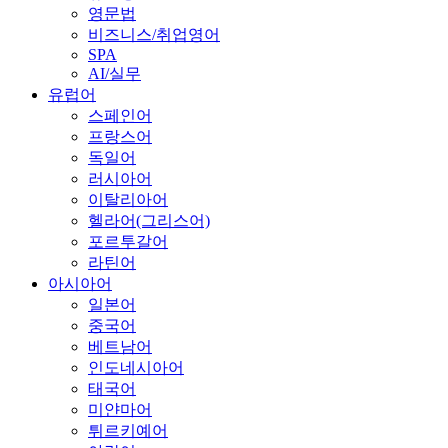
영문법
비즈니스/취업영어
SPA
AI/실무
유럽어
스페인어
프랑스어
독일어
러시아어
이탈리아어
헬라어(그리스어)
포르투갈어
라틴어
아시아어
일본어
중국어
베트남어
인도네시아어
태국어
미얀마어
튀르키예어