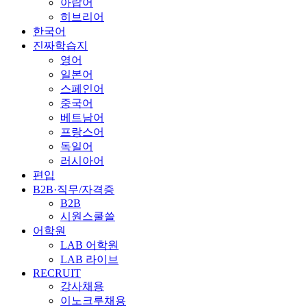
아랍어
히브리어
한국어
진짜학습지
영어
일본어
스페인어
중국어
베트남어
프랑스어
독일어
러시아어
편입
B2B·직무/자격증
B2B
시원스쿨쓸
어학원
LAB 어학원
LAB 라이브
RECRUIT
강사채용
이노크루채용