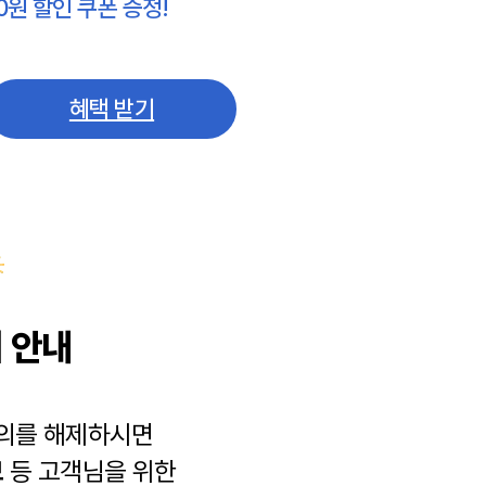
0원 할인 쿠폰 증정!
혜택 받기
 안내
동의를 해제하시면
보
등 고객님을 위한