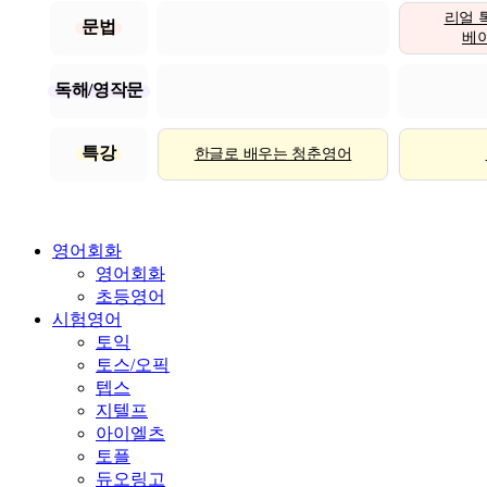
리얼 
문법
베이직
독해/영작문
특강
한글로 배우는 청춘영어
영어회화
영어회화
초등영어
시험영어
토익
토스/오픽
텝스
지텔프
아이엘츠
토플
듀오링고