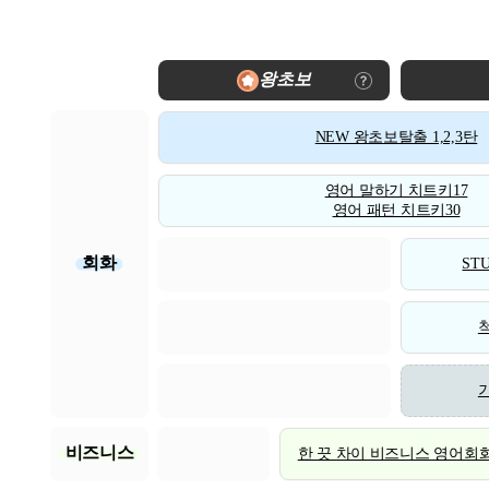
왕초보
NEW 왕초보탈출 1,2,3탄
영어 말하기 치트키17
영어 패턴 치트키30
회화
STU
비즈니스
한 끗 차이 비즈니스 영어회