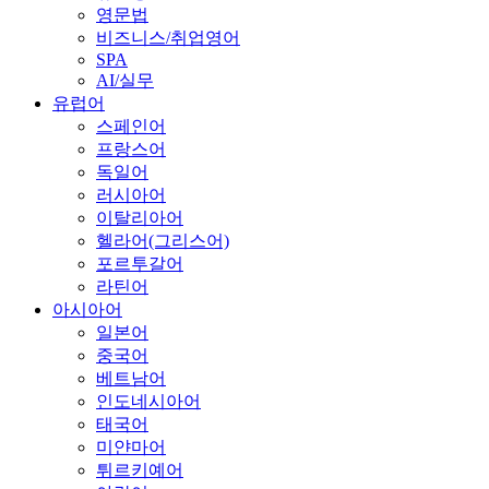
영문법
비즈니스/취업영어
SPA
AI/실무
유럽어
스페인어
프랑스어
독일어
러시아어
이탈리아어
헬라어(그리스어)
포르투갈어
라틴어
아시아어
일본어
중국어
베트남어
인도네시아어
태국어
미얀마어
튀르키예어