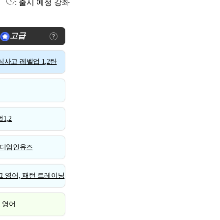
: 출시 예정 강좌
고급
사고 레벨업 1,2탄
1,2
디엄인유즈
 영어, 패턴 트레이닝
스 영어