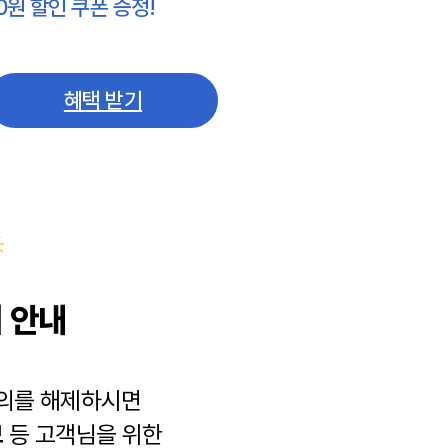
0원 할인 쿠폰 증정!
혜택 받기
 안내
동의를 해제하시면
보
등 고객님을 위한