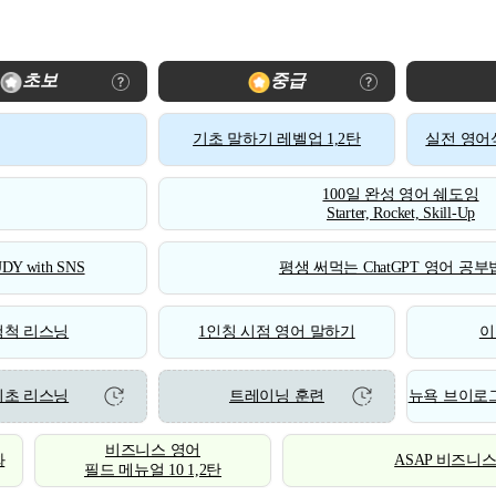
초보
중급
기초 말하기 레벨업 1,2탄
실전 영어식
100일 완성 영어 쉐도잉
Starter, Rocket, Skill-Up
DY with SNS
평생 써먹는 ChatGPT 영어 공부법
척척 리스닝
1인칭 시점 영어 말하기
이
기초 리스닝
트레이닝 훈련
뉴욕 브이로그
비즈니스 영어
화
ASAP 비즈니
필드 메뉴얼 10 1,2탄