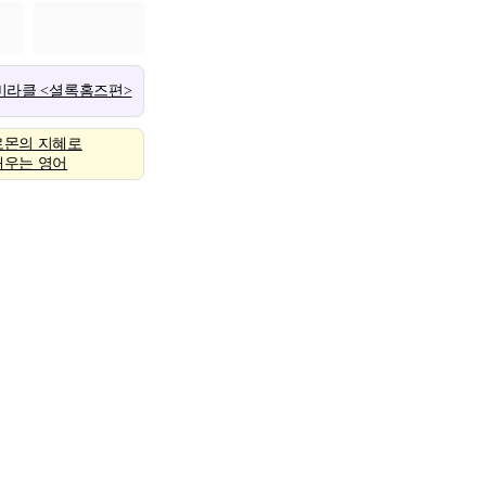
 미라클 <셜록홈즈편>
로몬의 지혜로
배우는 영어