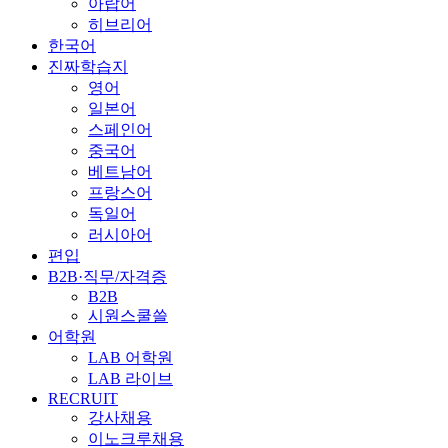
아랍어
히브리어
한국어
진짜학습지
영어
일본어
스페인어
중국어
베트남어
프랑스어
독일어
러시아어
편입
B2B·직무/자격증
B2B
시원스쿨쓸
어학원
LAB 어학원
LAB 라이브
RECRUIT
강사채용
이노크루채용