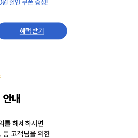
0원 할인 쿠폰 증정!
혜택 받기
 안내
동의를 해제하시면
보
등 고객님을 위한