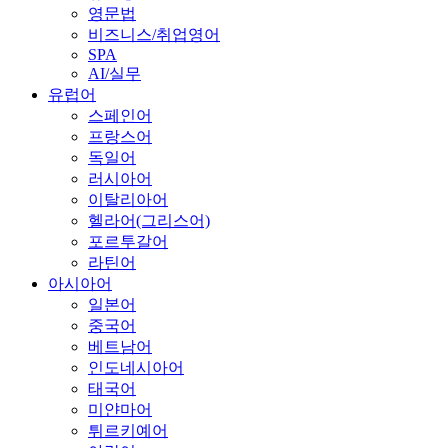
영문법
비즈니스/취업영어
SPA
AI/실무
유럽어
스페인어
프랑스어
독일어
러시아어
이탈리아어
헬라어(그리스어)
포르투갈어
라틴어
아시아어
일본어
중국어
베트남어
인도네시아어
태국어
미얀마어
튀르키예어