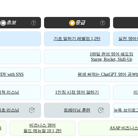
초보
중급
기초 말하기 레벨업 1,2탄
실전 영어식
100일 완성 영어 쉐도잉
Starter, Rocket, Skill-Up
DY with SNS
평생 써먹는 ChatGPT 영어 공부법
척척 리스닝
1인칭 시점 영어 말하기
이
기초 리스닝
트레이닝 훈련
뉴욕 브이로그
비즈니스 영어
화
ASAP 비즈니
필드 메뉴얼 10 1,2탄