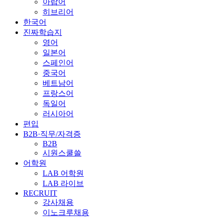
아랍어
히브리어
한국어
진짜학습지
영어
일본어
스페인어
중국어
베트남어
프랑스어
독일어
러시아어
편입
B2B·직무/자격증
B2B
시원스쿨쓸
어학원
LAB 어학원
LAB 라이브
RECRUIT
강사채용
이노크루채용