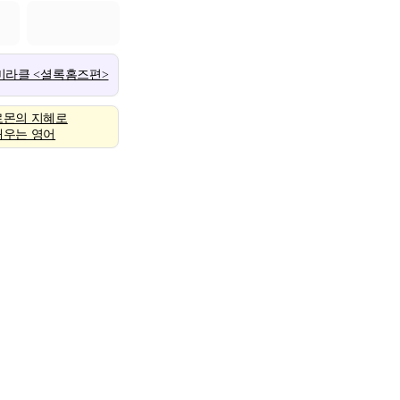
 미라클 <셜록홈즈편>
로몬의 지혜로
배우는 영어