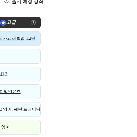
: 출시 예정 강좌
고급
사고 레벨업 1,2탄
1,2
디엄인유즈
 영어, 패턴 트레이닝
스 영어