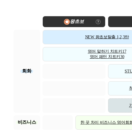
왕초보
NEW 왕초보탈출 1,2,3탄
영어 말하기 치트키17
영어 패턴 치트키30
회화
STU
비즈니스
한 끗 차이 비즈니스 영어회