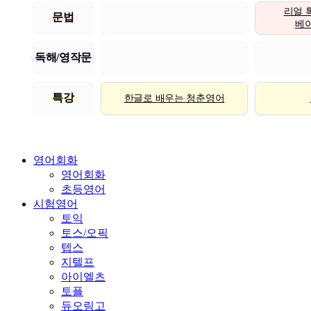
리얼 
문법
베이직
독해/영작문
특강
한글로 배우는 청춘영어
영어회화
영어회화
초등영어
시험영어
토익
토스/오픽
텝스
지텔프
아이엘츠
토플
듀오링고